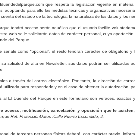
duendedelparque.com que respeta la legislación vigente en materia d
s, adoptando para ello las medidas técnicas y organizativas necesarias
 cuenta del estado de la tecnología, la naturaleza de los datos y los r
que tendrá acceso serán aquéllos que el usuario facilite voluntariam
estra web se le solicitarán datos de carácter personal, cuya aportación
ende del Parque.
señale como “opcional”, el resto tendrán carácter de obligatorio y la
 su solicitud de alta en Newsletter. sus datos podrán ser utilizados ad
ue
s a través del correo electrónico. Por tanto, la dirección de correo e
 utilizada para responderle y en el caso de obtener la autorización, p
dos al El Duende del Parque en este formulario son veraces, exactos 
 acceso, rectificación, cancelación y oposición que le asisten
arque
Ref. ProtecciónDatos
.Calle Puerto Escondido, 3,
rsonal de terceras personas físicas deberá, con carácter previo, info